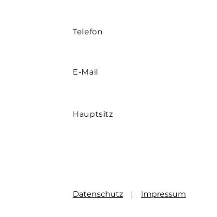
Die angegebenen Werte können im handelsüblichen Rah
Telefon
E-Mail
Hauptsitz
Datenschutz
|
Impressum