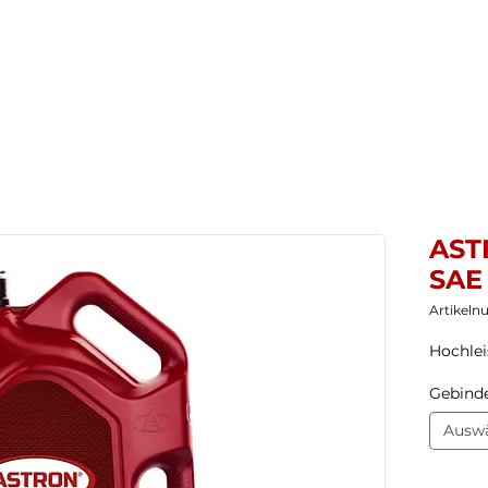
Startseite
Neuheiten
Produkte ▼
Untern
AST
SAE
Artikeln
Hochlei
Gebind
Ausw