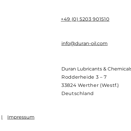
DIN 51 575
g/100 g
 im handelsüblichen Rahmen schwanken.
+49 (0) 5203 901510
info@duran-oil.com
Duran Lubricants & Chemica
Rodderheide 3 – 7
33824 Werther (Westf.)
Deutschland
|
Impressum