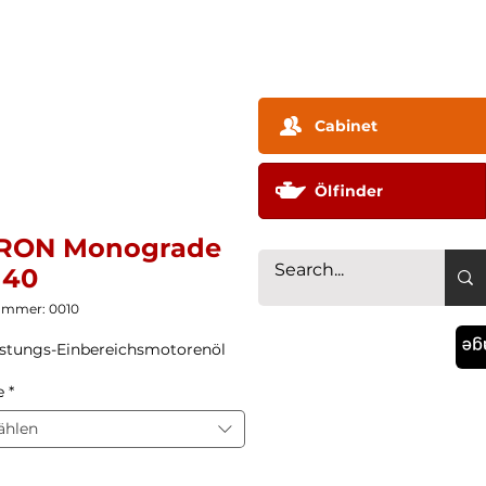
ehmen ▼
Technologie
Vertriebspartner
Konta
Cabinet
Ölfinder
RON Monograde
 40
ummer: 0010
La
stungs-Einbereichsmotorenöl
e
*
ählen