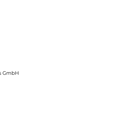
1,3
ls GmbH