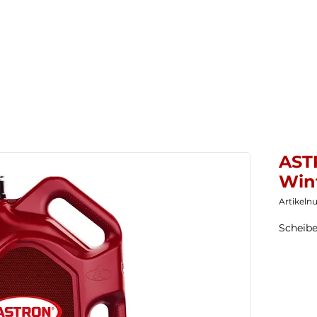
Startseite
Neuheiten
Produkte ▼
Untern
AST
Win
Artikel
Scheibe