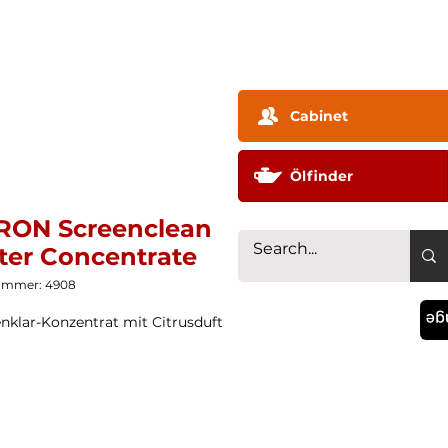
ehmen ▼
Technologie
Vertriebspartner
Konta
Cabinet
Ölfinder
RON Screenclean
ter Concentrate
nummer: 4908
La
nklar-Konzentrat mit Citrusduft