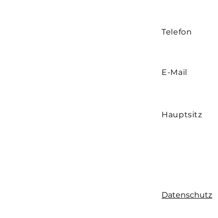
Ethanol
64-17
Telefon
Wasser
7732-
1,2-Ethandiol
107-2
E-Mail
Butanon
78-9
Propan-2-ol
67-6
Hauptsitz
Alkohole C12-14,
6889
ethoxyliert, sulfatiert,
Natriumsalze
Citral / 3,7-
5392
dimethylocta-2,6-
dienal
Datenschutz
Dipentene / 1-methyl-
138-
4-(prop-1-en-2-