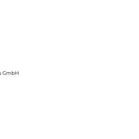
> 10%
> 10%
1 - 10%
0,1 - 1%
OHOL
0,1 - 1%
ls GmbH
< 0,1%
< 0,1%
< 0,1%