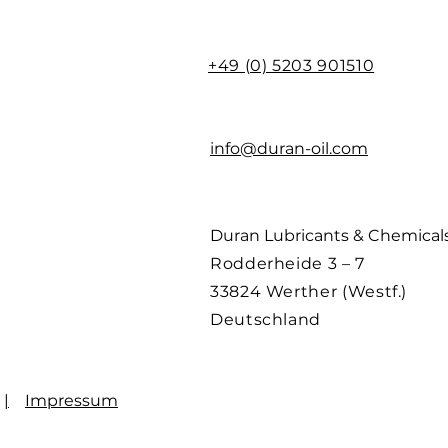
-5
Alcoholum /
ALCOHOL
ethanolum
+49 (0) 5203 901510
18-5
AQUA
AQUA
1-1
-
GLYCOL
info@duran-oil.com
3-3
-
MEK
3-0
-
ISOPROPYL ALC
Duran Lubricants & Chemica
1-38-3
-
-
Rodderheide 3 – 7
33824 Werther (Westf.)
Deutschland
-40-5
-
CITRAL
|
Impressum
86-3
-
-